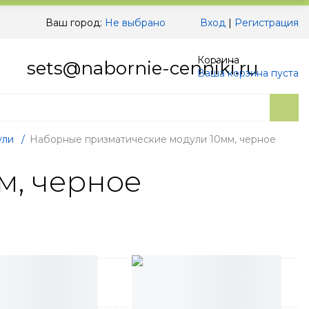
Ваш город:
Не выбрано
Вход
|
Регистрация
Корзина
sets@nabornie-cenniki.ru
Ваша корзина пуста
ули
/
Наборные призматические модули 10мм, черное
м, черное