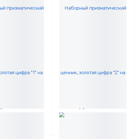
 призматический
Наборный призматический
лотая цифра "1" на
ценник, золотая цифра "2" на
не, высота 10мм,
чёрном фоне, высота 10мм,
руб.
218,57 руб.
10 штук
упаковка 10 штук
ину
В корзину