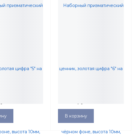
 призматический
Наборный призматический
лотая цифра "5" на
ценник, золотая цифра "6" на
не, высота 10мм,
чёрном фоне, высота 10мм,
руб.
218,57 руб.
10 штук
упаковка 10 штук
ину
В корзину