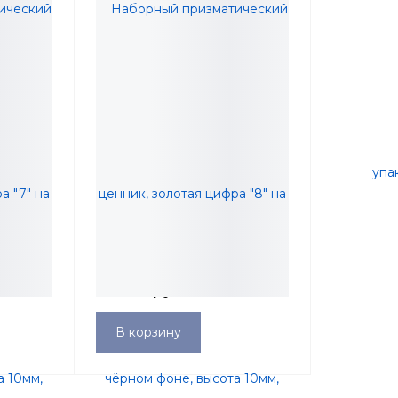
еский
Наборный призматический
а "7" на
ценник, золотая цифра "8" на
10мм,
чёрном фоне, высота 10мм,
218,57 руб.
упаковка 10 штук
В корзину