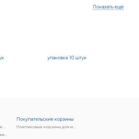
Показать ещё
Покупательские корзины
Белое основание и черная цифра, призматические модули
Пластиковые корзины для магазинов
Красное основание и белая цифра, призматические модули