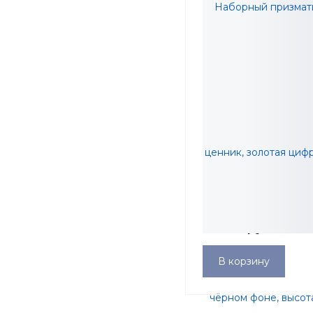
Наборный призматич
ценник, золотая цифр
чёрном фоне, высота 
218,57 руб.
упаковка 10 штук
В корзину