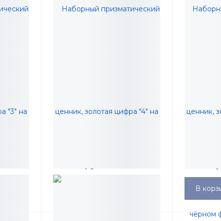
еский
Наборный призматический
Наборный
 "3" на
ценник, золотая цифра "4" на
ценник, зо
10мм,
чёрном фоне, высота 10мм,
чёрном фо
218,57 руб.
218,57 
упаковка 10 штук
упаковка 
В корзину
В корз