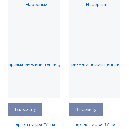
Наборный
Наборный
призматический ценник,
призматический ценник,
черная цифра "7" на
черная цифра "8" на
167,07 руб.
167,07 руб.
белом фоне, высота
белом фоне, высота
6мм, упаковка 10 штук
6мм, упаковка 10 штук
В корзину
В корзину